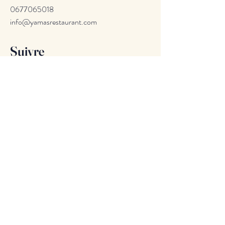
0677065018
info@yamasrestaurant.com
Suivre
Facebook
Instagram
Abonnez-vous à notre
liste de diffusion
E-mail
Rejoindre